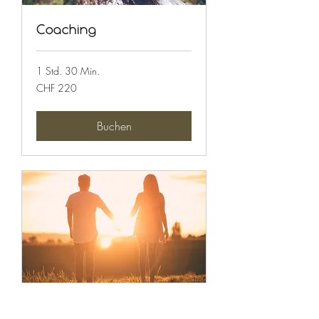
Coaching
1 Std. 30 Min.
220
CHF 220
Schweizer
Franken
Buchen
Begleitung - Startpaket