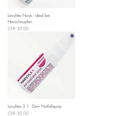
Lavylites Nose - ideal bei
Heuschnupfen
Preis
CHF 30.00
Lavylites 3.1 - Dein Notfallspray
Preis
CHF 30.00