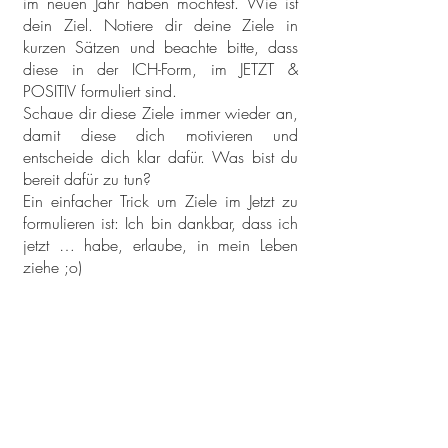
im neuen Jahr haben möchtest. Wie ist
dein Ziel. Notiere dir deine Ziele in
kurzen Sätzen und beachte bitte, dass
diese in der ICH-Form, im JETZT &
POSITIV formuliert sind.
Schaue dir diese Ziele immer wieder an,
damit diese dich motivieren und
entscheide dich klar dafür. Was bist du
bereit dafür zu tun?
Ein einfacher Trick um Ziele im Jetzt zu
formulieren ist: Ich bin dankbar, dass ich
jetzt … habe, erlaube, in mein Leben
ziehe ;o)
Loslass-Ritual für Begrenzungen &
Blockaden
- Tag
8
Nun kannst du deine Zettel mit den
Notizen was du loslassen möchtest mit
einem kleinen Ritual loslassen. Mache