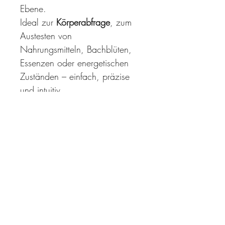
Ebene.
Ideal zur 
Körperabfrage
, zum 
Austesten von 
Nahrungsmitteln, Bachblüten, 
Essenzen oder energetischen 
Zuständen – einfach, präzise 
und intuitiv.
Dank der 
ausziehbaren Länge 
von 16 bis 30 cm
 lässt sich 
der Tensor platzsparend 
verstauen und passt in jede 
Tasche. So ist er jederzeit 
geschützt und einsatzbereit – 
ob in der Praxis oder 
unterwegs.
Gewicht:
 ca. 40 g